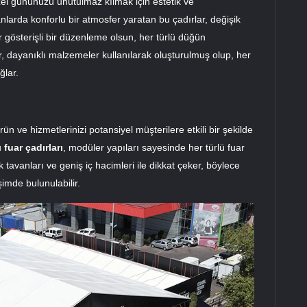
zel gününüzü unutulmaz kılmak için estetik ve
lanlarda konforlu bir atmosfer yaratan bu çadırlar, değişik
r gösterişli bir düzenleme olsun, her türlü düğün
, dayanıklı malzemeler kullanılarak oluşturulmuş olup, her
ğlar.
rün ve hizmetlerinizi potansiyel müşterilere etkili bir şekilde
u
fuar çadırları
, modüler yapıları sayesinde her türlü fuar
tavanları ve geniş iç hacimleri ile dikkat çeker, böylece
şimde bulunulabilir.