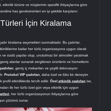
i, etkinlik türüne ve müşterinin spesifik ihtiyaçlarına göre
kendine has gereksinimleri en iyi şekilde karşılanır.
ürleri İçin Kiralama
i çadır kiralama seçenekleri sunmaktadır. Bu çadırlar,
tkinliklerine kadar her türlü organizasyona uygun olarak
ük ve süslü yapılar olup, unutulmaz bir atmosfer yaratmak
 geniş alanlar sunarak sergilenen ürünlerin ve hizmetlerin
çadırları
, geniş iç mekanları ve çeşitli dekorasyon
ir.
Protokol VIP çadırları
, daha özel ve lüks bir deneyim
rofil etkinliklerde tercih edilir.
Özel
etkinlik çadırları
ise,
aları ile her türlü özel gün veya etkinlik için uygun
etleri
, her türlü organizasyonun ihtiyaçlarına göre
 uygun çözümü sunar.