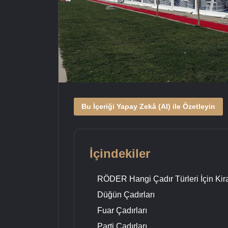
Bu İçeriği Yapay Zekâ (AI) ile Özetleyin
İçindekiler
RÖDER Hangi Çadır Türleri İçin Ki
Düğün Çadırları
Fuar Çadırları
Parti Çadırları