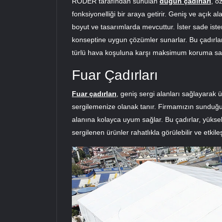
RÖDER tarafından sunulan
düğün çadırları
, ö
fonksiyonelliği bir araya getirir. Geniş ve açık a
boyut ve tasarımlarda mevcuttur. İster sade iste
konseptine uygun çözümler sunarlar. Bu çadırlar
türlü hava koşuluna karşı maksimum koruma sa
Fuar Çadırları
Fuar çadırları
, geniş sergi alanları sağlayarak ü
sergilemenize olanak tanır. Firmamızın sunduğ
alanına kolayca uyum sağlar. Bu çadırlar, yüksek 
sergilenen ürünler rahatlıkla görülebilir ve etkile