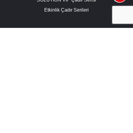
Etkinlik Çadır Serileri
KULLANIM ALANLARI
Endüstriyel Çadırlar
Ticaret Çadırları
Spor Çadırları
Kamu Çadırları
Savunma ve Havacılık Çadırları
Etkinlik Çadırları
Depo Çadırı
Hangar Çadırı