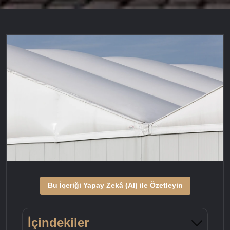
Bu İçeriği Yapay Zekâ (AI) ile Özetleyin
İçindekiler