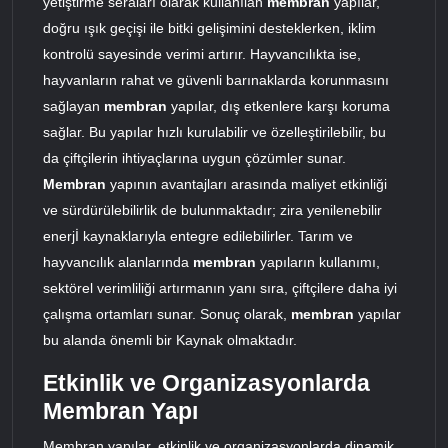
yetiştirme seraları olarak kullanılan
membran
yapılar,
doğru ışık geçişi ile bitki gelişimini desteklerken, iklim
kontrolü sayesinde verimi artırır. Hayvancılıkta ise,
hayvanların rahat ve güvenli barınaklarda korunmasını
sağlayan
membran
yapılar, dış etkenlere karşı koruma
sağlar. Bu yapılar hızlı kurulabilir ve özelleştirilebilir, bu
da çiftçilerin ihtiyaçlarına uygun çözümler sunar.
Membran
yapının avantajları arasında maliyet etkinliği
ve sürdürülebilirlik de bulunmaktadır; zira yenilenebilir
enerjİ kaynaklarıyla entegre edilebilirler. Tarım ve
hayvancılık alanlarında
membran
yapıların kullanımı,
sektörel verimliliği artırmanın yanı sıra, çiftçilere daha iyi
çalışma ortamları sunar. Sonuç olarak,
membran
yapılar
bu alanda önemli bir Kaynak olmaktadır.
Etkinlik ve Organizasyonlarda
Membran Yapı
Membran yapılar, etkinlik ve organizasyonlarda dinamik