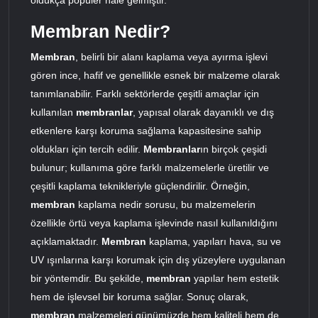
oldukça popüler hale gelmiştir.
Membran Nedir?
Membran
, belirli bir alanı kaplama veya ayırma işlevi
gören ince, hafif ve genellikle esnek bir malzeme olarak
tanımlanabilir. Farklı sektörlerde çeşitli amaçlar için
kullanılan
membranlar
, yapısal olarak dayanıklı ve dış
etkenlere karşı koruma sağlama kapasitesine sahip
oldukları için tercih edilir.
Membranlar
ın birçok çeşidi
bulunur; kullanıma göre farklı malzemelerle üretilir ve
çeşitli kaplama teknikleriyle güçlendirilir. Örneğin,
membran
kaplama nedir sorusu, bu malzemelerin
özellikle örtü veya kaplama işlevinde nasıl kullanıldığını
açıklamaktadır.
Membran
kaplama, yapıları hava, su ve
UV ışınlarına karşı korumak için dış yüzeylere uygulanan
bir yöntemdir. Bu şekilde,
membran
yapılar hem estetik
hem de işlevsel bir koruma sağlar. Sonuç olarak,
membran
malzemeleri günümüzde hem kaliteli hem de