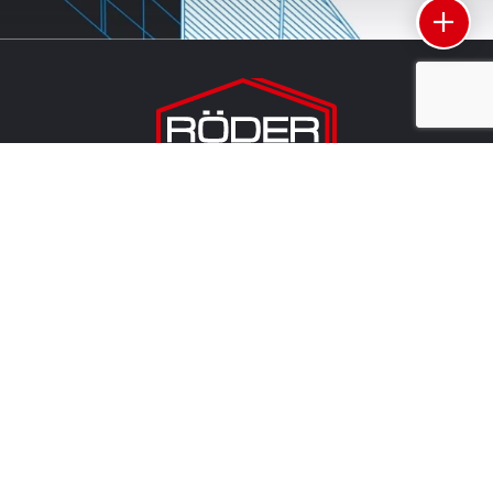
1959’dan bu yana 32 ülkede faaliyet gösteren RÖDER,
Türkiye’deki üretim tesisinde farklı sektörlerin ihtiyaçlarına
özel
çadır sistemleri
geliştiriyor. Dayanıklı
endüstriyel
çadır
ve geniş hacimli
depo çadırı
çözümleriyle uzun ömürlü
ve esnek yapılar sunuyor.