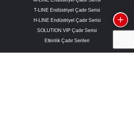
T-LINE Endüstriyel Çadır Serisi
H-LINE Endüstriyel Çadır Serisi
SOLUTION VIP Çadır Serisi
Etkinlik Çadır Serileri
KULLANIM ALANLARI
Endüstriyel Çadırlar
Ticaret Çadırları
Spor Çadırları
Kamu Çadırları
Savunma ve Havacılık Çadırları
Etkinlik Çadırları